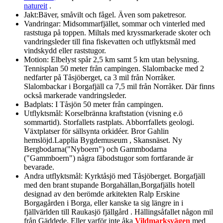
natureit
.
Jakt:Bäver, småvilt och fågel. Även som paketresor.
Vandringar: Midsommarfjället, sommar och vinterled med
raststuga på toppen. Miltals med kryssmarkerade skoter och
vandringsleder till fina fiskevatten och utflyktsmål med
vindskydd eller raststugor.
Motion: Elbelyst spår 2,5 km samt 5 km utan belysning.
Tennisplan 50 meter från campingen. Slalombacke med 2
nedfarter på Tåsjöberget, ca 3 mil från Norråker.
Slalombackar i Borgafjäll ca 7,5 mil från Norråker. Där finns
också markerade vandringsleder.
Badplats: I Tåsjön 50 meter från campingen.
Utflyktsmål: Korselbränna kraftstation (visning e.ö
sommartid). Storfallets rastplats. Abborrfallets geologi.
Växtplatser för sällsynta orkidéer. Bror Gahlin
hemslöjd.Lapplia Bygdemuseum
, Skansnäset. Ny
Bergbodarna("Nyboern") och Gammbodarna
("Gammboern") några fäbodstugor som fortfarande är
bevarade.
Andra utflyktsmål: Kyrktåsjö
med Tåsjöberget. Borgafjäll
med den brant stupande Borgahällan,Borgafjälls hotell
designad av den berömde arkitekten Ralp Erskine
Borgagården i Borga, eller kanske ta sig längre in i
fjällvärlden till Raukasjö fjällgård
. Hällingsåfallet någon mil
från Gäddede. Eller varför inte åka
Vildmarksvägen
med