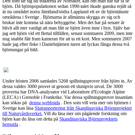
Den som tar sig till trakterna av Norråker, kan om man har tur få se
björn. Då björnpopulationen sedan 1990-talet ökade ganska rejält så
är nu området norra Jämtland/södra Lappland ett av de björntätaste
områdena i Sverige . Björnarna är allmänna skygga av sig och
brukar inte komma så nära bebyggelse. Men det har på senare år
blivit allt mer vanligt att man fått se björn även inne i byn. Själv har
jag sett björn vid ett flertal tillfällen, senast sommaren 2009, men inte
nog snabbt fått fram kameran för att ta ett kort. Men sommaren 2007
hade jag efter fiske i Danielstjärnen turen att lyckas fånga dessa två
björnungar på bild.
Under hösten 2006 samlades 5268 spillningsprover från björn in. Av
dessa valdes 3000 prover ut genom ett slumpvis urval. De 3000
proverna har DNA-analysator vid Laboratiore d'Ecologie Alpine
(LECA) i Grenoble i Frankrike. Var dessa spillningsprover insamlats
kan sökas på
denna webbsida
. Den som vill veta mer om björnen i
Sverige kan läsa
Slutrapportering från Skandinaviska Björnprojektet
till Naturvårdsverket.
Vill du läsa mer om pågående forskning om
björn kan du läsa om detta på
Skandinaviska Björnprojektets
hemsida
.