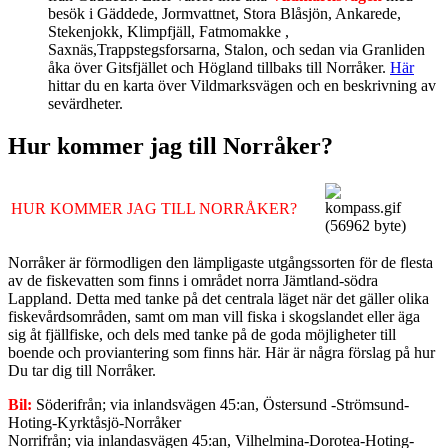
besök i Gäddede, Jormvattnet, Stora Blåsjön, Ankarede,
Stekenjokk, Klimpfjäll, Fatmomakke ,
Saxnäs,Trappstegsforsarna, Stalon, och sedan via Granliden
åka över Gitsfjället och Högland
tillbaks till Norråker.
Här
hittar du en karta över Vildmarksvägen och en beskrivning av
sevärdheter.
Hur kommer jag till Norråker?
HUR KOMMER JAG TILL NORRÅKER?
Norråker är förmodligen den lämpligaste utgångssorten för de flesta
av de fiskevatten som finns i området norra Jämtland-södra
Lappland. Detta med tanke på det centrala läget när det gäller olika
fiskevårdsområden, samt om man vill fiska i skogslandet eller äga
sig åt fjällfiske, och dels med tanke på de goda möjligheter till
boende och proviantering som finns här. Här är några förslag på hur
Du tar dig till Norråker.
Bil:
Söderifrån; via inlandsvägen 45:an, Östersund -Strömsund-
Hoting-Kyrktåsjö-Norråker
Norrifrån; via inlandasvägen 45:an, Vilhelmina-Dorotea-Hoting-