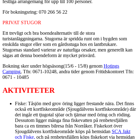
festliga arrangemang för upp till 100 personer.
För bokningsring: 070 266 56 22
PRIVAT STUGOR
Ett trevligt och bra boendealternativ till de stora
turistanläggningarna. Stugorna är spridda runt om i bygden som
enskilda stugor eller som en gårdsstuga hos en lantbrukare.
Stugornas standard varierar av naturliga orsaker, men generellt kan
sägas att denna boendeform är mycket prisvärd.
Bokning sker under högsäsong(15/6 - 15/8) genom
Hotings
Camping
, Tfn: 0671-10248, andra tider genom Fritidskontoret Tfn:
0671 - 10485
AKTIVITETER
Fiske: Tåsjön med grov öring ligger frestande nära. Det finns
också ett kortfiskeområde (Sjougdälvens kortfiskeområde) där
det ingår ett tjugotal sjöar och tjärnar med öring och röding.
Dessutom ligger många fina fiskevatten på renbetesfjällen
bara ca en timmes bilresa från Norråker. Fiskekort över
Sjougdälvens kortfiskeområde köps på hemsidan
SCA Jakt
och Fiske,
och på renbetesfjällen köps fiskekort via hemsidan