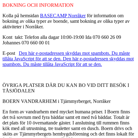
BOKNING OCH INFORMATION
Kolla på hemsidan
BASECAMP Norråker
för information om
bokning av olika typer av boende, samt bokning av olika typer av
aktiviteter i Norråker.
Kont
takt: Telefon alla dagar 10:00-19:00
Ida 070 660 26 09
Johannes 070 660 00 01
E-post
Den här e-postadressen skyddas mot spambots. Du måste
tillåta JavaScript för att se den.
Den här e-postadressen skyddas mot
spambots. Du måste tillåta JavaScript för att se den.
ÖVRIGA PLATSER DÄR DU KAN BO VID DITT BESÖK I
TÅSJÖDALEN
BOERN VANDRARHEM i Tjärnmyrberget, Norråker
En form av vandrarhem med mycket humana priser. I Boern finns
det två sovrum med fyra bäddar samt ett med två bäddar. Totalt är
det plats för 10 övernattande gäster. I anslutning till rummen finns
kök med all utrustning, tre toaletter samt en dusch. Boern drivs och
sköts av Tjärnmyrbergets hembygdsförening och det finns lokalt för