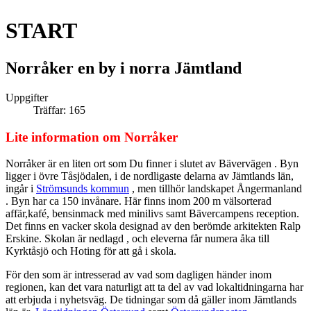
START
Norråker en by i norra Jämtland
Uppgifter
Träffar: 165
Lite information om Norråker
Norråker är en liten ort som Du finner i slutet av Bävervägen . Byn
ligger i övre Tåsjödalen, i de nordligaste delarna av Jämtlands län,
ingår i
Strömsunds kommun
, men tillhör landskapet Ångermanland
. Byn har ca 150 invånare. Här finns inom 200 m välsorterad
affär,kafé, bensinmack med minilivs samt Bävercampens reception.
Det finns en vacker skola designad av den berömde arkitekten Ralp
Erskine. Skolan är nedlagd , och eleverna får numera åka till
Kyrktåsjö och Hoting för att gå i skola.
För den som är intresserad av vad som dagligen händer inom
regionen, kan det vara naturligt att ta del av vad lokaltidningarna har
att erbjuda i nyhetsväg. De tidningar som då gäller inom Jämtlands