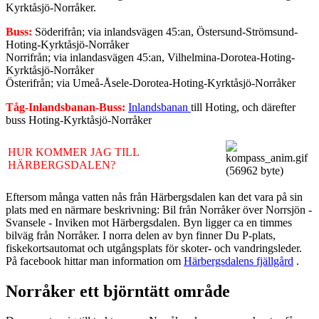
Kyrktåsjö-Norråker.
Buss:
Söderifrån; via inlandsvägen 45:an, Östersund-Strömsund-
Hoting-Kyrktåsjö-Norråker
Norrifrån; via inlandasvägen 45:an, Vilhelmina-Dorotea-Hoting-
Kyrktåsjö-Norråker
Österifrån; via Umeå-Åsele-Dorotea-Hoting-Kyrktåsjö-Norråker
Tåg-Inlandsbanan-Buss:
Inlandsbanan
till Hoting, och därefter
buss Hoting-Kyrktåsjö-Norråker
HUR KOMMER JAG TILL
HÄRBERGSDALEN?
Eftersom många vatten nås från Härbergsdalen kan det vara på sin
plats med en närmare beskrivning: Bil från Norråker över Norrsjön -
Svansele - Inviken mot Härbergsdalen. Byn
ligger ca en timmes
bilväg från Norråker. I norra delen av byn finner Du P-plats,
fiskekortsautomat och utgångsplats för skoter- och vandringsleder.
På facebook hittar man information om
Härbergsdalens fjällgård
.
Norråker ett björntätt område