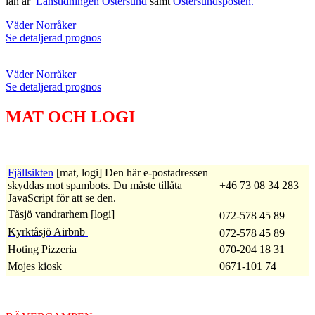
län är
Länstidningen Östersund
samt
Östersundsposten.
Väder Norråker
Se detaljerad prognos
Väder Norråker
Se detaljerad prognos
MAT OCH LOGI
Fjällsikten
[mat, logi]
Den här e-postadressen
skyddas mot spambots. Du måste tillåta
+46 73 08 34 283
JavaScript för att se den.
Tåsjö vandrarhem [logi]
072-578 45 89
Kyrktåsjö Airbnb
072-578 45 89
Hoting Pizzeria
070-204 18 31
Mojes kiosk
0671-101 74