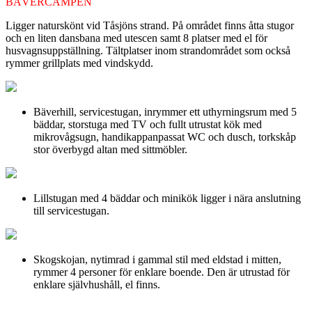
BÄVERCAMPEN
Ligger naturskönt vid Tåsjöns strand. På området finns åtta stugor
och en liten dansbana med utescen samt 8 platser med el för
husvagnsuppställning. Tältplatser inom strandområdet som också
rymmer grillplats med vindskydd.
Bäverhill, servicestugan, inrymmer ett uthyrningsrum med 5
bäddar, storstuga med TV och fullt utrustat kök med
mikrovågsugn, handikappanpassat WC och dusch, torkskåp
stor överbygd altan med sittmöbler.
Lillstugan med 4 bäddar och minikök ligger i nära anslutning
till servicestugan.
Skogskojan, nytimrad i gammal stil med eldstad i mitten,
rymmer 4 personer för enklare boende. Den är utrustad för
enklare självhushåll, el finns.