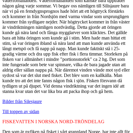
väderförhållanden. Väderförhållanden som kanske bara uppträder
någon gång varje sommar. Vi begav oss nämligen till Silisjaure bara
när vi på en femdygnsprognos hade hört att ett högtryck förstärks
och kommer in från Nordsjön med varma vindar som ursprungligen
kommer från sydligare nejder. När högtrycket kommer in från väster
är vindriktningen nämligen nordvästlig. Detta gjorde att öringen
kunde gå nära land och fånga mygglarver som kläcktes. Det gällde
bara att hitta öringen som kunde gå i stim. Men hade man hittat ett
stim, så var öringen ibland så nära land att man kunde använda ett
långt metspö och få napp på napp. Man kunde faktiskt stå i 25-
gradig värme och dra upp fisk efter fisk i flera timmar. Storleken på
fisken var i allmänhet i mindre "portionsstorlek" ca 2 hg. Det som
inte fungerade som bete var spinnare, vilka de bara jagade utan att
aldrig eller sällan nappa på. När däremot vinden vände mot syd eller
sydost så var det slut med fisket. Det blev som en kallkälla. Man
kunde tro att det inte fanns någon fisk i sjön. Fisken försvann då
tydligen ut på djupet. Vid denna vindriktning var det ingen idé att
stanna kvar utan det var lika bra att packa ihop och gå hem.
Bilder från Silesjaure
Till toppen av sidan
FISKEVATTEN I NORSKA NORD-TRÖNDELAG
Den som är nyfiken på fisket i vårt grannland Norge, har inte allt för