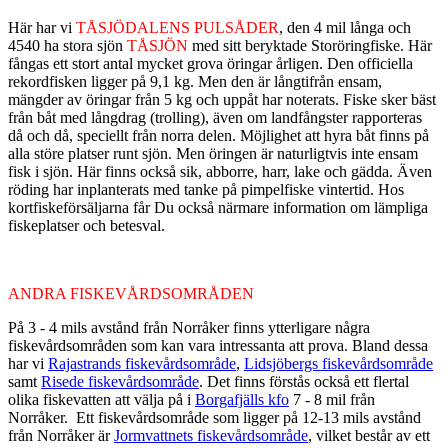
Här har vi
TÅSJÖDALENS PULSÅDER
, den 4 mil långa och
4540 ha stora sjön
TÅSJÖN
med sitt beryktade Storöringfiske. Här
fångas ett stort antal mycket grova öringar årligen. Den officiella
rekordfisken ligger på 9,1 kg. Men den är långtifrån ensam,
mängder av öringar från 5 kg och uppåt har noterats. Fiske sker bäst
från båt med långdrag (trolling), även om landfångster rapporteras
då och då, speciellt från norra delen. Möjlighet att hyra båt finns på
alla störe platser runt sjön. Men öringen är naturligtvis inte ensam
fisk i sjön. Här finns också sik, abborre, harr, lake och gädda. Även
röding har inplanterats med tanke på pimpelfiske vintertid. Hos
kortfiskeförsäljarna får Du också närmare information om lämpliga
fiskeplatser och betesval.
ANDRA FISKEVÅRDSOMRÅDEN
På 3 - 4 mils avstånd från Norråker finns ytterligare några
fiskevårdsområden som kan vara intressanta att prova. Bland dessa
har vi
Rajastrands fiskevårdsområde
,
Lidsjöbergs fiskevårdsområde
samt
Risede fiskevårdsområde
. Det finns förstås också ett flertal
olika fiskevatten att välja på i
Borgafjälls kfo
7 - 8 mil från
Norråker. Ett fiskevårdsområde som ligger på 12-13 mils avstånd
från Norråker är
Jormvattnets fiskevårdsområde
, vilket består av ett