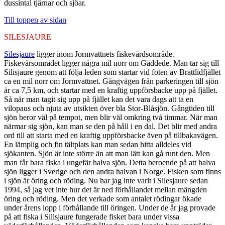
dussintal tjärnar och sjöar.
Till toppen av sidan
SILESJAURE
Silesjaure
ligger inom Jormvattnets fiskevårdsområde.
Fiskevårsområdet ligger några mil norr om Gäddede. Man tar sig till
Silisjaure genom att följa leden som startar vid foten av Brattlidfjället
ca en mil norr om Jormvattnet. Gångvägen från parkeringen till sjön
är ca 7,5 km, och startar med en kraftig uppförsbacke upp på fjället.
Så när man tagit sig upp på fjället kan det vara dags att ta en
vilopaus och njuta av utsikten över bla Stor-Blåsjön. Gångtiden till
sjön beror väl på tempot, men blir väl omkring två timmar. När man
närmar sig sjön, kan man se den på håll i en dal. Det blir med andra
ord till att starta med en kraftig uppförsbacke även på tillbakavägen.
En lämplig och fin tältplats kan man sedan hitta alldeles vid
sjökanten. Sjön är inte större än att man lätt kan gå runt den. Men
man får bara fiska i ungefär halva sjön. Detta beroende på att halva
sjön ligger i Sverige och den andra halvan i Norge. Fisken som finns
i sjön är öring och röding. Nu har jag inte varit i Silesjaure sedan
1994, så jag vet inte hur det är ned förhållandet mellan mängden
öring och röding. Men det verkade som antalet rödingar ökade
under årens lopp i förhållande till öringen. Under de år jag provade
på att fiska i Silisjaure fungerade fisket bara under vissa