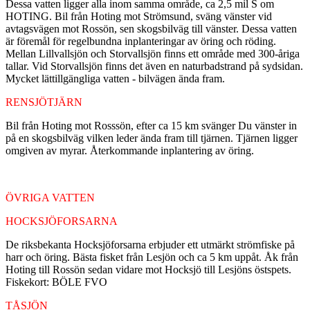
Dessa vatten ligger alla inom samma område, ca 2,5 mil S om
HOTING. Bil från Hoting mot Strömsund, sväng vänster vid
avtagsvägen mot Rossön, sen skogsbilväg till vänster. Dessa vatten
är föremål för regelbundna inplanteringar av öring och röding.
Mellan Lillvallsjön och Storvallsjön finns ett område med 300-åriga
tallar. Vid Storvallsjön finns det även en naturbadstrand på sydsidan.
Mycket lättillgängliga vatten - bilvägen ända fram.
RENSJÖTJÄRN
Bil från Hoting mot Rosssön, efter ca 15 km svänger Du vänster in
på en skogsbilväg vilken leder ända fram till tjärnen. Tjärnen ligger
omgiven av myrar. Återkommande inplantering av öring.
ÖVRIGA VATTEN
HOCKSJÖFORSARNA
De riksbekanta Hocksjöforsarna erbjuder ett utmärkt strömfiske på
harr och öring. Bästa fisket från Lesjön och ca 5 km uppåt. Åk från
Hoting till Rossön sedan vidare mot Hocksjö till Lesjöns östspets.
Fiskekort: BÖLE FVO
TÅSJÖN