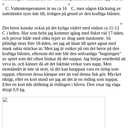
o
o
C. Vattentemperaturen är nu ca 16
C, men någon kläckning av
nattsländor syns inte till, troligen på grund av den kraftiga blåsten.
o
Det beror kanske också på det kyliga vädret med endast ca 11-12
C i luften. Hur som helst jag kommer igång med fisket vid 17-tiden,
och provar både med olika typer av drag samt maskmete. Så
plötsligt strax före 18-tiden, ser jag att linan till spöet agnat med
mask sakta sträckas ut. Men jag är osäker på om det beror på den
kraftiga blåsten, eftersom det inte blir den sedvanliga ”bugningen”
av spöet som det oftast brukar då det nappar. Jag börjar emellertid att
veva in, och känner då att det faktiskt verkar vara napp. Men
motståndet är inte så stort, så det kan knappast vara en öring som
nappat, eftersom dessa kämpar mer än vad denna fisk gör. Mycket
riktigt, efter en kort stund ser jag att det är en röding som nappat.
Efter en kort tids drillning är rödingen i håven. Den visar sig väga
drygt 0,9 kg.