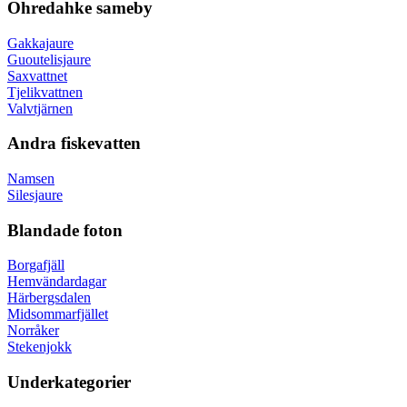
Ohredahke sameby
Gakkajaure
Guoutelisjaure
Saxvattnet
Tjelikvattnen
Valvtjärnen
Andra fiskevatten
Namsen
Silesjaure
Blandade foton
Borgafjäll
Hemvändardagar
Härbergsdalen
Midsommarfjället
Norråker
Stekenjokk
Underkategorier